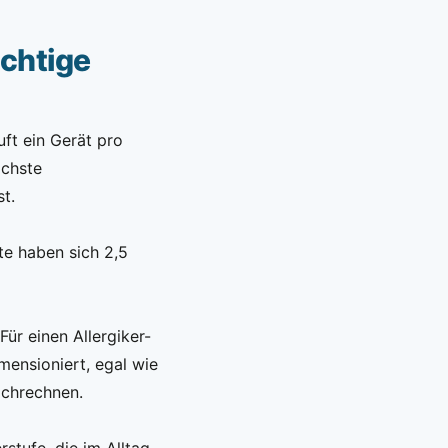
ichtige
uft ein Gerät pro
ichste
t.
e haben sich 2,5
ür einen Allergiker-
mensioniert, egal wie
chrechnen.
stufe, die im Alltag