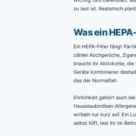
zu laut ist. Realistisch plan
Was ein HEPA-F
Ein HEPA-Filter fängt Part
zählen Kochgerüche, Zigar
braucht ihr Aktivkohle, di
Geräte kombinieren deshalb
das der Normalfall.
Ehrlichkeit gehört auch be
Hausstaubmilben-Allergene
wirbeln nur kurz auf. Ein Lu
selbst hilft, lest ihr im Beit