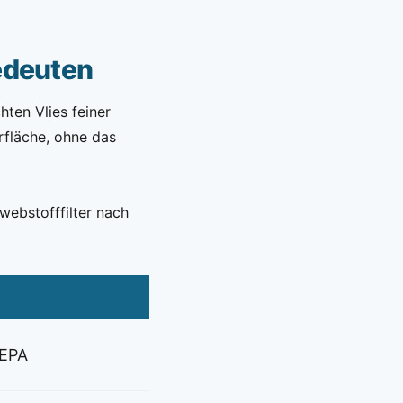
bedeuten
hten Vlies feiner
erfläche, ohne das
webstofffilter nach
HEPA