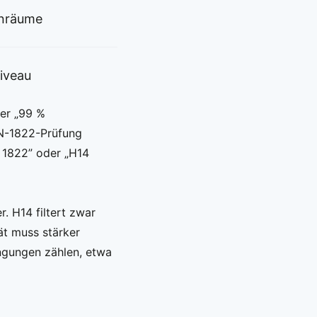
hnräume
niveau
der „99 %
 EN-1822-Prüfung
 1822” oder „H14
. H14 filtert zwar
ät muss stärker
ingungen zählen, etwa