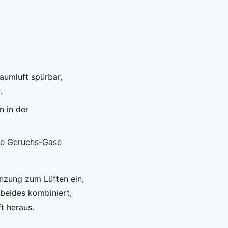
aumluft spürbar,
.
 in der
die Geruchs-Gase
nzung zum Lüften ein,
 beides kombiniert,
t heraus.