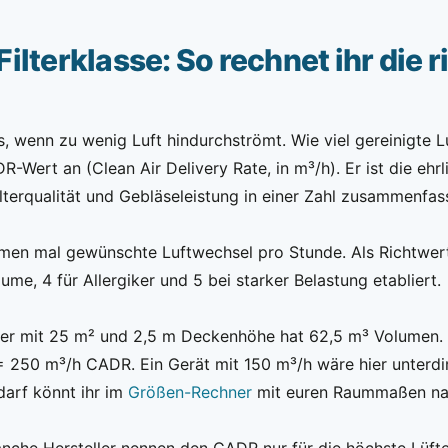
ilterklasse: So rechnet ihr die r
ts, wenn zu wenig Luft hindurchströmt. Wie viel gereinigte L
R-Wert an (Clean Air Delivery Rate, in m³/h). Er ist die ehrl
lterqualität und Gebläseleistung in einer Zahl zusammenfass
men mal gewünschte Luftwechsel pro Stunde. Als Richtwert
me, 4 für Allergiker und 5 bei starker Belastung etabliert.
er mit 25 m² und 2,5 m Deckenhöhe hat 62,5 m³ Volumen. F
 = 250 m³/h CADR. Ein Gerät mit 150 m³/h wäre hier unterdi
edarf könnt ihr im
Größen-Rechner
mit euren Raummaßen na
anche Hersteller nennen den CADR nur für die höchste Lüfter