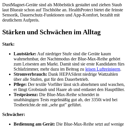
DustMagnet-Geräte sind als Möbelstück gestaltet und ziehen Staub
laut Blueair schon auf Tischhöhe an. HealthProtect bietet die feinste
Sensorik, Dauerschutz-Funktionen und App-Komfort, bezahlt mit
deutlichem Aufpreis.
Stärken und Schwächen im Alltag
Stark:
Lautstärke:
Auf niedriger Stufe sind die Geräte kaum
wahrnehmbar, der Nachtmodus der Blue-Max-Reihe gehört
zum Leisesten am Markt. Damit sind sie erste Kandidaten fürs
Schlafzimmer, mehr dazu im Beitrag zu
leisen Luftreinigern
.
Stromverbrauch:
Dank HEPASilent niedrige Wattzahlen
über alle Stufen, gut für den Dauerbetrieb.
Pflege:
Der textile Vorfilter lässt sich abnehmen und waschen,
er fängt Grobstaub und Haare ab und entlastet den Hauptfilter.
Testpräsenz:
Die Blue-Max-Reihe schneidet in
unabhängigen Tests regelmäßig gut ab, der 3350i wird bei
Testberichte.de mit „sehr gut” geführt.
Schwächer:
Bedienung am Gerät:
Die Blue-Max-Reihe setzt auf wenige