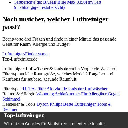
Testberichte.de: Blueair Blue Max 3350i im Test
(unabhängige Testübersicht)
Noch unsicher, welcher Luftreiniger
passt?
Beantworte drei Fragen und finde in einer Minute das passende
Gerät für Raum, Allergie und Budget.
Luftreiniger-Finder starten
Top-
Luftreiniger
.de
Luftreiniger, Luftwäscher & Ionisatoren im Vergleich: Welcher
Filtertyp, welche Raumgröße, welches Modell? Ratgeber und
Kauftipps für saubere, gesunde Raumluft.
Filtertypen
HEPA-Filter
Aktivkohle
Ionisator
Luftwäscher
Räume & Allergie
Wohnung
Schlafzimmer
Für Allergiker
Gegen
Schimmel
Hersteller & Tools
Dyson
Philips
Beste Luftreiniger
Tools &
Rechner
Rechtliches
Über uns
Impressum
Datenschutz
Disclaimer
Wir nutzen Cookies für Statistiken und externe Inhalte.
© 2026 Top-Luftreiniger.de. Als Amazon-Partner verdienen wir an