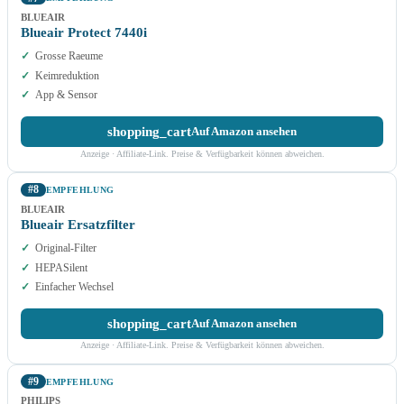
BLUEAIR
Blueair Protect 7440i
Grosse Raeume
Keimreduktion
App & Sensor
shopping_cart
Auf Amazon ansehen
Anzeige · Affiliate-Link. Preise & Verfügbarkeit können abweichen.
#8
EMPFEHLUNG
BLUEAIR
Blueair Ersatzfilter
Original-Filter
HEPASilent
Einfacher Wechsel
shopping_cart
Auf Amazon ansehen
Anzeige · Affiliate-Link. Preise & Verfügbarkeit können abweichen.
#9
EMPFEHLUNG
PHILIPS