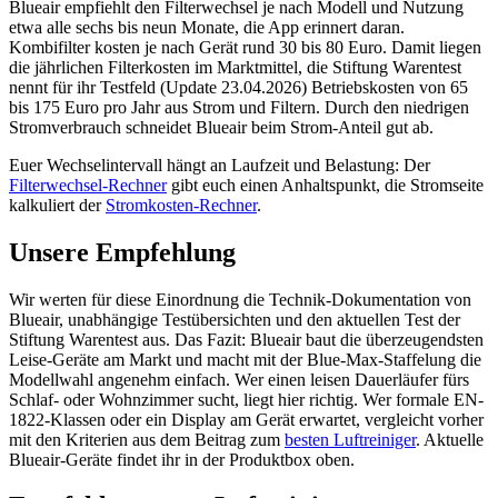
Blueair empfiehlt den Filterwechsel je nach Modell und Nutzung
etwa alle sechs bis neun Monate, die App erinnert daran.
Kombifilter kosten je nach Gerät rund 30 bis 80 Euro. Damit liegen
die jährlichen Filterkosten im Marktmittel, die Stiftung Warentest
nennt für ihr Testfeld (Update 23.04.2026) Betriebskosten von 65
bis 175 Euro pro Jahr aus Strom und Filtern. Durch den niedrigen
Stromverbrauch schneidet Blueair beim Strom-Anteil gut ab.
Euer Wechselintervall hängt an Laufzeit und Belastung: Der
Filterwechsel-Rechner
gibt euch einen Anhaltspunkt, die Stromseite
kalkuliert der
Stromkosten-Rechner
.
Unsere Empfehlung
Wir werten für diese Einordnung die Technik-Dokumentation von
Blueair, unabhängige Testübersichten und den aktuellen Test der
Stiftung Warentest aus. Das Fazit: Blueair baut die überzeugendsten
Leise-Geräte am Markt und macht mit der Blue-Max-Staffelung die
Modellwahl angenehm einfach. Wer einen leisen Dauerläufer fürs
Schlaf- oder Wohnzimmer sucht, liegt hier richtig. Wer formale EN-
1822-Klassen oder ein Display am Gerät erwartet, vergleicht vorher
mit den Kriterien aus dem Beitrag zum
besten Luftreiniger
. Aktuelle
Blueair-Geräte findet ihr in der Produktbox oben.