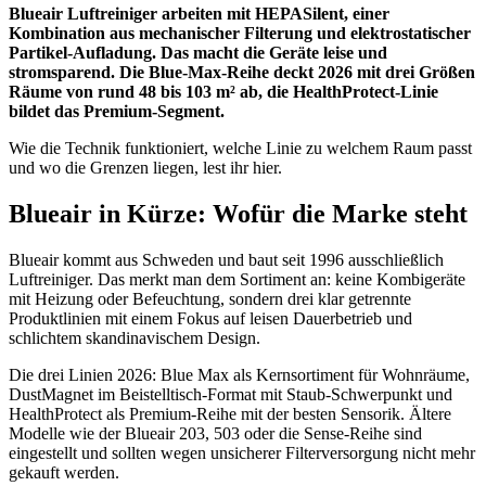
Blueair Luftreiniger arbeiten mit HEPASilent, einer
Kombination aus mechanischer Filterung und elektrostatischer
Partikel-Aufladung. Das macht die Geräte leise und
stromsparend. Die Blue-Max-Reihe deckt 2026 mit drei Größen
Räume von rund 48 bis 103 m² ab, die HealthProtect-Linie
bildet das Premium-Segment.
Wie die Technik funktioniert, welche Linie zu welchem Raum passt
und wo die Grenzen liegen, lest ihr hier.
Blueair in Kürze: Wofür die Marke steht
Blueair kommt aus Schweden und baut seit 1996 ausschließlich
Luftreiniger. Das merkt man dem Sortiment an: keine Kombigeräte
mit Heizung oder Befeuchtung, sondern drei klar getrennte
Produktlinien mit einem Fokus auf leisen Dauerbetrieb und
schlichtem skandinavischem Design.
Die drei Linien 2026: Blue Max als Kernsortiment für Wohnräume,
DustMagnet im Beistelltisch-Format mit Staub-Schwerpunkt und
HealthProtect als Premium-Reihe mit der besten Sensorik. Ältere
Modelle wie der Blueair 203, 503 oder die Sense-Reihe sind
eingestellt und sollten wegen unsicherer Filterversorgung nicht mehr
gekauft werden.