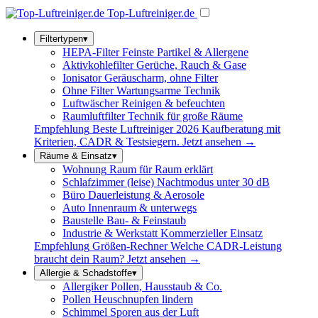
Top-
Luftreiniger
.de
Filtertypen
▾
HEPA-Filter
Feinste Partikel & Allergene
Aktivkohlefilter
Gerüche, Rauch & Gase
Ionisator
Geräuscharm, ohne Filter
Ohne Filter
Wartungsarme Technik
Luftwäscher
Reinigen & befeuchten
Raumluftfilter
Technik für große Räume
Empfehlung
Beste Luftreiniger 2026
Kaufberatung mit
Kriterien, CADR & Testsiegern.
Jetzt ansehen →
Räume & Einsatz
▾
Wohnung
Raum für Raum erklärt
Schlafzimmer (leise)
Nachtmodus unter 30 dB
Büro
Dauerleistung & Aerosole
Auto
Innenraum & unterwegs
Baustelle
Bau- & Feinstaub
Industrie & Werkstatt
Kommerzieller Einsatz
Empfehlung
Größen-Rechner
Welche CADR-Leistung
braucht dein Raum?
Jetzt ansehen →
Allergie & Schadstoffe
▾
Allergiker
Pollen, Hausstaub & Co.
Pollen
Heuschnupfen lindern
Schimmel
Sporen aus der Luft