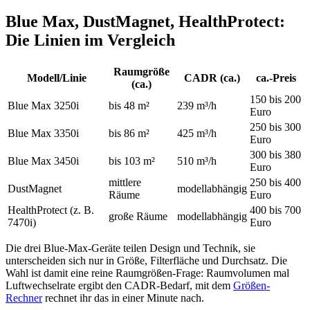
Blue Max, DustMagnet, HealthProtect:
Die Linien im Vergleich
Raumgröße
Modell/Linie
CADR (ca.)
ca.-Preis
(ca.)
150 bis 200
Blue Max 3250i
bis 48 m²
239 m³/h
Euro
250 bis 300
Blue Max 3350i
bis 86 m²
425 m³/h
Euro
300 bis 380
Blue Max 3450i
bis 103 m²
510 m³/h
Euro
mittlere
250 bis 400
DustMagnet
modellabhängig
Räume
Euro
HealthProtect (z. B.
400 bis 700
große Räume
modellabhängig
7470i)
Euro
Die drei Blue-Max-Geräte teilen Design und Technik, sie
unterscheiden sich nur in Größe, Filterfläche und Durchsatz. Die
Wahl ist damit eine reine Raumgrößen-Frage: Raumvolumen mal
Luftwechselrate ergibt den CADR-Bedarf, mit dem
Größen-
Rechner
rechnet ihr das in einer Minute nach.