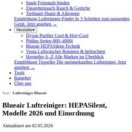
Staub
Feinstaub binden
Zigarettenrauch
Rauch & Gerüche
Tierhaare
Haare & Allergene
Empfehlung
Luftreiniger-Finder
In 3 Schritten zum passenden
Gerät.
Jetzt ansehen →
Hersteller
▾
Dyson
Purifier Cool & Hot+Cool
Philips
Serien 800–4000i
Blueair
HEPASilent-Technik
Venta Luftwäscher
Reinigen & befeuchten
Hersteller A–Z
Alle Marken im Überblick
Empfehlung
Topseller
Die meistgekauften Luftreiniger.
Jetzt
ansehen →
Tools
Ratgeber
Über uns
Start
Luftreiniger Blueair
Blueair Luftreiniger: HEPASilent,
Modelle 2026 und Einordnung
Aktualisiert am 02.05.2026