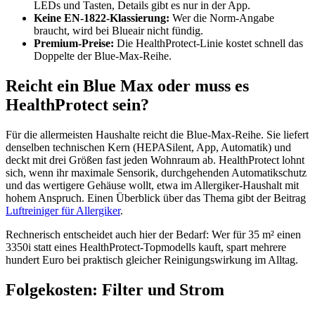
LEDs und Tasten, Details gibt es nur in der App.
Keine EN-1822-Klassierung:
Wer die Norm-Angabe
braucht, wird bei Blueair nicht fündig.
Premium-Preise:
Die HealthProtect-Linie kostet schnell das
Doppelte der Blue-Max-Reihe.
Reicht ein Blue Max oder muss es
HealthProtect sein?
Für die allermeisten Haushalte reicht die Blue-Max-Reihe. Sie liefert
denselben technischen Kern (HEPASilent, App, Automatik) und
deckt mit drei Größen fast jeden Wohnraum ab. HealthProtect lohnt
sich, wenn ihr maximale Sensorik, durchgehenden Automatikschutz
und das wertigere Gehäuse wollt, etwa im Allergiker-Haushalt mit
hohem Anspruch. Einen Überblick über das Thema gibt der Beitrag
Luftreiniger für Allergiker
.
Rechnerisch entscheidet auch hier der Bedarf: Wer für 35 m² einen
3350i statt eines HealthProtect-Topmodells kauft, spart mehrere
hundert Euro bei praktisch gleicher Reinigungswirkung im Alltag.
Folgekosten: Filter und Strom