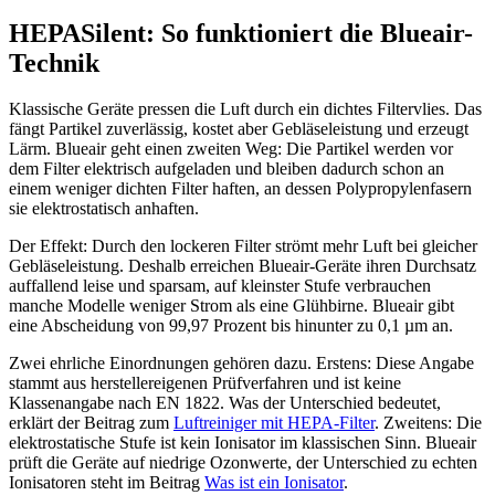
HEPASilent: So funktioniert die Blueair-
Technik
Klassische Geräte pressen die Luft durch ein dichtes Filtervlies. Das
fängt Partikel zuverlässig, kostet aber Gebläseleistung und erzeugt
Lärm. Blueair geht einen zweiten Weg: Die Partikel werden vor
dem Filter elektrisch aufgeladen und bleiben dadurch schon an
einem weniger dichten Filter haften, an dessen Polypropylenfasern
sie elektrostatisch anhaften.
Der Effekt: Durch den lockeren Filter strömt mehr Luft bei gleicher
Gebläseleistung. Deshalb erreichen Blueair-Geräte ihren Durchsatz
auffallend leise und sparsam, auf kleinster Stufe verbrauchen
manche Modelle weniger Strom als eine Glühbirne. Blueair gibt
eine Abscheidung von 99,97 Prozent bis hinunter zu 0,1 µm an.
Zwei ehrliche Einordnungen gehören dazu. Erstens: Diese Angabe
stammt aus herstellereigenen Prüfverfahren und ist keine
Klassenangabe nach EN 1822. Was der Unterschied bedeutet,
erklärt der Beitrag zum
Luftreiniger mit HEPA-Filter
. Zweitens: Die
elektrostatische Stufe ist kein Ionisator im klassischen Sinn. Blueair
prüft die Geräte auf niedrige Ozonwerte, der Unterschied zu echten
Ionisatoren steht im Beitrag
Was ist ein Ionisator
.