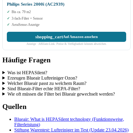
Philips Series 2000i (AC2939)
Bis ca. 79 m2
3-fach-Filter + Sensor
AeraSense-Anzeige
shopping_cart
Auf Amazon ansehen
Anzeige · Affiliate-Link. Preise & Verfügbarkeit können abweichen.
Häufige Fragen
Was ist HEPASilent?
Erzeugen Blueair Luftreiniger Ozon?
Welcher Blueair passt zu welchem Raum?
Sind Blueair-Filter echte HEPA-Filter?
Wie oft müssen die Filter bei Blueair gewechselt werden?
Quellen
Blueair: What is HEPASilent technology (Funktionsweise,
Filterleistung)
Stiftung Warentest: Luftreiniger im Test (Update 23.04.2026)