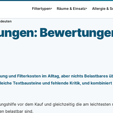
Filtertypen
Räume & Einsatz
Allergie & 
▾
▾
g deuten
rungen: Bewertungen
ng und Filterkosten im Alltag, aber nichts Belastbares üb
eiche Textbausteine und fehlende Kritik, und kombiniert
ngshilfe vor dem Kauf und gleichzeitig die am leichtesten m
n belastbar sind.