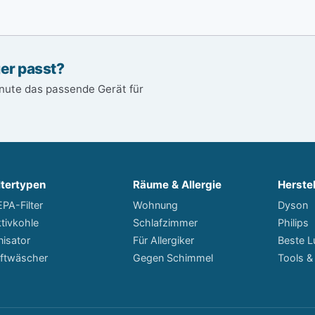
ger passt?
inute das passende Gerät für
ltertypen
Räume & Allergie
Herstel
PA-Filter
Wohnung
Dyson
tivkohle
Schlafzimmer
Philips
nisator
Für Allergiker
Beste Lu
ftwäscher
Gegen Schimmel
Tools &